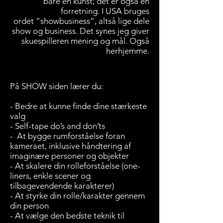
bare en kunst; det er også en
forretning. I USA bruges
ordet “showbusiness”, altså lige dele
show og business. Det synes jeg giver
skuespilleren mening og mål. Også
herhjemme.
På SHOW siden lærer du:
- Bedre at kunne finde dine stærkeste
valg
- Self-tape do’s and don’ts
- At bygge rumforståelse foran
kameraet, inklusive håndtering af
imaginære personer og objekter
- At skalere din rolleforståelse (one-
liners, enkle scener og
tilbagevendende karakterer)
- At styrke din rolle/karakter gennem
din person
- At vælge den bedste teknik til