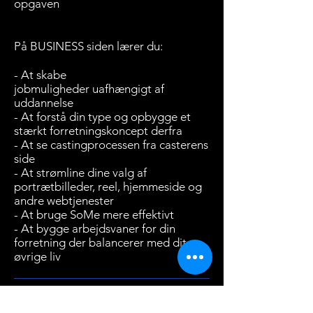
opgaven
På BUSINESS siden lærer du:
- At skabe
jobmuligheder uafhængigt af
uddannelse
- At forstå din type og opbygge et
stærkt forretningskoncept derfra
- At se castingprocessen fra casterens
side
- At strømline dine valg af
portrætbilleder, reel, hjemmeside og
andre webtjenester
- At bruge SoMe mere effektivt
- At bygge arbejdsvaner for din
forretning der balancerer med dit
øvrige liv
Undervisningen består af oplæg, case
studies og deltagelse i øvelser, bl.a